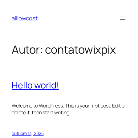
Pular
para
alllowcost
o
conteúdo
Autor:
contatowixpix
Hello world!
Welcome to WordPress. This is your first post. Edit or
delete it, then start writing!
outubro 13, 2025